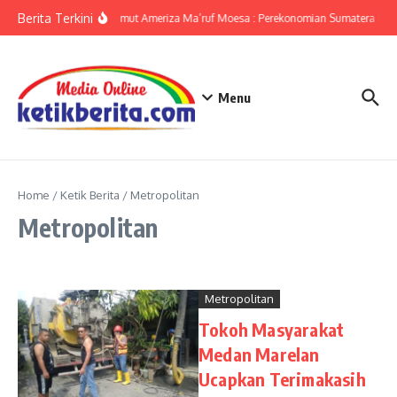
Lewati ke konten
Berita Terkini
KPwBI Sumut Ameriza Ma’ruf Moesa : Perekonomian Sumatera Utara
Menu
Home
/
Ketik Berita
/
Metropolitan
Metropolitan
Metropolitan
Tokoh Masyarakat
Medan Marelan
Ucapkan Terimakasih