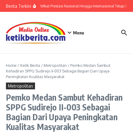
Lewati ke konten
Berita Terkini
Polri: Sertifikat Prestasi Nasional Hingga Internasional Tetap Ikuti
Menu
Home
/
Ketik Berita
/
Metropolitan
/
Pemko Medan Sambut
Kehadiran SPPG Sudirejo II-003 Sebagai Bagian Dari Upaya
Peningkatan Kualitas Masyarakat
Metropolitan
Pemko Medan Sambut Kehadiran
SPPG Sudirejo II-003 Sebagai
Bagian Dari Upaya Peningkatan
Kualitas Masyarakat