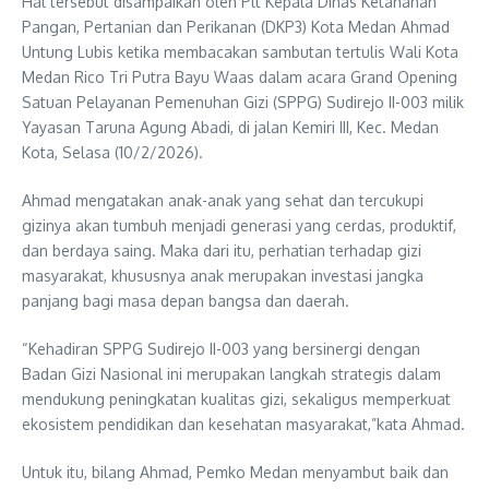
Hal tersebut disampaikan oleh Plt Kepala Dinas Ketahanan
Pangan, Pertanian dan Perikanan (DKP3) Kota Medan Ahmad
Untung Lubis ketika membacakan sambutan tertulis Wali Kota
Medan Rico Tri Putra Bayu Waas dalam acara Grand Opening
Satuan Pelayanan Pemenuhan Gizi (SPPG) Sudirejo II-003 milik
Yayasan Taruna Agung Abadi, di jalan Kemiri III, Kec. Medan
Kota, Selasa (10/2/2026).
Ahmad mengatakan anak-anak yang sehat dan tercukupi
gizinya akan tumbuh menjadi generasi yang cerdas, produktif,
dan berdaya saing. Maka dari itu, perhatian terhadap gizi
masyarakat, khususnya anak merupakan investasi jangka
panjang bagi masa depan bangsa dan daerah.
“Kehadiran SPPG Sudirejo II-003 yang bersinergi dengan
Badan Gizi Nasional ini merupakan langkah strategis dalam
mendukung peningkatan kualitas gizi, sekaligus memperkuat
ekosistem pendidikan dan kesehatan masyarakat,”kata Ahmad.
Untuk itu, bilang Ahmad, Pemko Medan menyambut baik dan