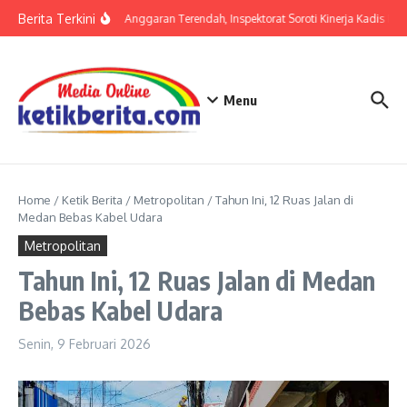
Lewati ke konten
Berita Terkini
Serapan Anggaran Terendah, Inspektorat Soroti Kinerja Kadis Per
Menu
Home
/
Ketik Berita
/
Metropolitan
/
Tahun Ini, 12 Ruas Jalan di
Medan Bebas Kabel Udara
Metropolitan
Tahun Ini, 12 Ruas Jalan di Medan
Bebas Kabel Udara
Senin, 9 Februari 2026