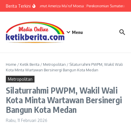
Lewati ke konten
Berita Terkini
KPwBI Sumut Ameriza Ma’ruf Moesa : Perekonomian Sumatera Utar
Menu
Home
/
Ketik Berita
/
Metropolitan
/
Silaturrahmi PWPM, Wakil Wali
Kota Minta Wartawan Bersinergi Bangun Kota Medan
Metropolitan
Silaturrahmi PWPM, Wakil Wali
Kota Minta Wartawan Bersinergi
Bangun Kota Medan
Rabu, 11 Februari 2026