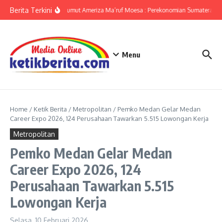
Lewati ke konten
Berita Terkini
KPwBI Sumut Ameriza Ma’ruf Moesa : Perekonomian Sumatera Utar
Menu
Home
/
Ketik Berita
/
Metropolitan
/
Pemko Medan Gelar Medan
Career Expo 2026, 124 Perusahaan Tawarkan 5.515 Lowongan Kerja
Metropolitan
Pemko Medan Gelar Medan
Career Expo 2026, 124
Perusahaan Tawarkan 5.515
Lowongan Kerja
Selasa, 10 Februari 2026