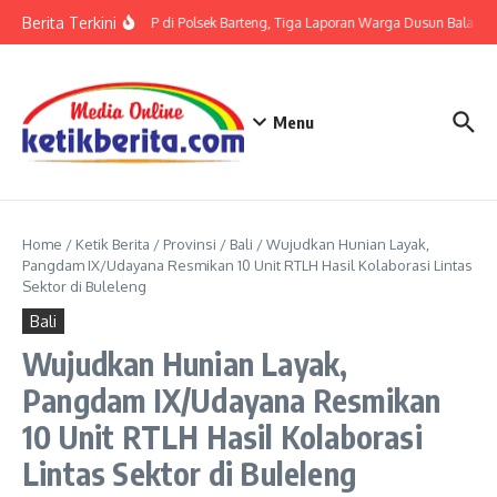
Lewati ke konten
Berita Terkini
Terkait LP di Polsek Barteng, Tiga Laporan Warga Dusun Balaka di
Menu
Home
/
Ketik Berita
/
Provinsi
/
Bali
/
Wujudkan Hunian Layak,
Pangdam IX/Udayana Resmikan 10 Unit RTLH Hasil Kolaborasi Lintas
Sektor di Buleleng
Bali
Wujudkan Hunian Layak,
Pangdam IX/Udayana Resmikan
10 Unit RTLH Hasil Kolaborasi
Lintas Sektor di Buleleng