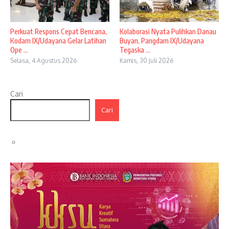
Perkuat Respons Cepat Bencana,
Kolaborasi Nyata Pulihkan Danau
Kodam IX/Udayana Gelar Latihan
Buyan, Pangdam IX/Udayana
Ope ...
Tegaska ...
Selasa, 4 Agustus 2026
Kamis, 30 Juli 2026
Cari
Cari