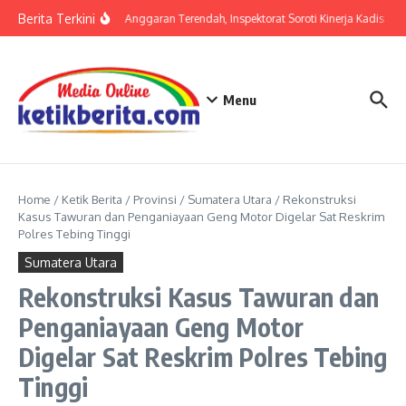
Lewati ke konten
Berita Terkini
Serapan Anggaran Terendah, Inspektorat Soroti Kinerja Kadis Per
Menu
Home
/
Ketik Berita
/
Provinsi
/
Sumatera Utara
/
Rekonstruksi
Kasus Tawuran dan Penganiayaan Geng Motor Digelar Sat Reskrim
Polres Tebing Tinggi
Sumatera Utara
Rekonstruksi Kasus Tawuran dan
Penganiayaan Geng Motor
Digelar Sat Reskrim Polres Tebing
Tinggi