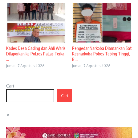
Kades Desa Gading dan Ahli Waris
Pengedar Narkoba Diamankan Sat
Dilaporkan ke PoLres PaLas Terka
Resnarkoba Polres Tebing Tinggi,
...
B ...
Jumat, 7 Agustus 2026
Jumat, 7 Agustus 2026
Cari
Cari