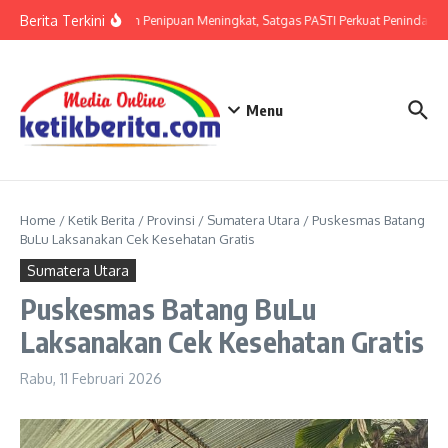
Lewati ke konten
Berita Terkini
Ancaman Penipuan Meningkat, Satgas PASTI Perkuat Penindakan
Menu
Home
/
Ketik Berita
/
Provinsi
/
Sumatera Utara
/
Puskesmas Batang
BuLu Laksanakan Cek Kesehatan Gratis
Sumatera Utara
Puskesmas Batang BuLu
Laksanakan Cek Kesehatan Gratis
Rabu, 11 Februari 2026