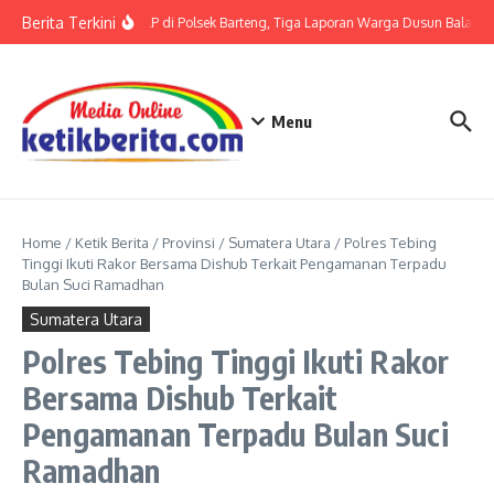
Lewati ke konten
Berita Terkini
Terkait LP di Polsek Barteng, Tiga Laporan Warga Dusun Balaka di
Menu
Home
/
Ketik Berita
/
Provinsi
/
Sumatera Utara
/
Polres Tebing
Tinggi Ikuti Rakor Bersama Dishub Terkait Pengamanan Terpadu
Bulan Suci Ramadhan
Sumatera Utara
Polres Tebing Tinggi Ikuti Rakor
Bersama Dishub Terkait
Pengamanan Terpadu Bulan Suci
Ramadhan