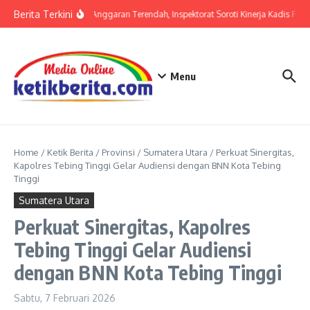
Lewati ke konten
Berita Terkini
Serapan Anggaran Terendah, Inspektorat Soroti Kinerja Kadis Perk
Menu
Home
/
Ketik Berita
/
Provinsi
/
Sumatera Utara
/
Perkuat Sinergitas,
Kapolres Tebing Tinggi Gelar Audiensi dengan BNN Kota Tebing
Tinggi
Sumatera Utara
Perkuat Sinergitas, Kapolres
Tebing Tinggi Gelar Audiensi
dengan BNN Kota Tebing Tinggi
Sabtu, 7 Februari 2026