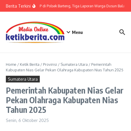
Lewati ke konten
Berita Terkini
Terkait LP di Polsek Barteng, Tiga Laporan Warga Dusun Balaka di
Menu
Home
/
Ketik Berita
/
Provinsi
/
Sumatera Utara
/
Pemerintah
Kabupaten Nias Gelar Pekan Olahraga Kabupaten Nias Tahun 2025
Sumatera Utara
Pemerintah Kabupaten Nias Gelar
Pekan Olahraga Kabupaten Nias
Tahun 2025
Senin, 6 Oktober 2025