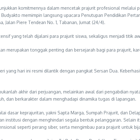
ukkan komitmennya dalam mencetak prajurit profesional melalui pel
 Budyakto memimpin langsung upacara Penutupan Pendidikan Pertama
 Jalan Piere Tendean No. 1, Tabanan, Jumat (24/4).
ensif yang telah dijalani para prajurit siswa, sekaligus menjadi titi
rupakan tonggak penting dan bersejarah bagi para prajurit, karen
eri yang hari ini resmi dilantik dengan pangkat Sersan Dua. Keberha
kanlah akhir dari perjuangan, melainkan awal dari pengabdian nyata.
ngguh, dan berkarakter dalam menghadapi dinamika tugas di lapangan.
lai dasar keprajuritan, yakni Sapta Marga, Sumpah Prajurit, dan Del
 dan institusi dengan menghindari segala bentuk pelanggaran. Selain
ional seperti perang siber, serta mengimbau para prajurit untuk bi