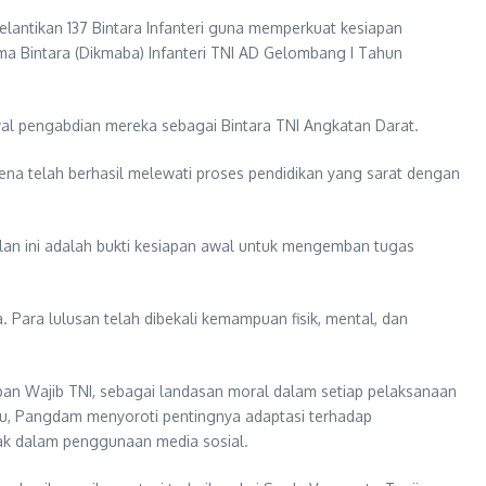
antikan 137 Bintara Infanteri guna memperkuat kesiapan
 Bintara (Dikmaba) Infanteri TNI AD Gelombang I Tahun
k awal pengabdian mereka sebagai Bintara TNI Angkatan Darat.
a telah berhasil melewati proses pendidikan yang sarat dengan
silan ini adalah bukti kesiapan awal untuk mengemban tugas
 Para lulusan telah dibekali kemampuan fisik, mental, dan
apan Wajib TNI, sebagai landasan moral dalam setiap pelaksanaan
 itu, Pangdam menyoroti pentingnya adaptasi terhadap
jak dalam penggunaan media sosial.