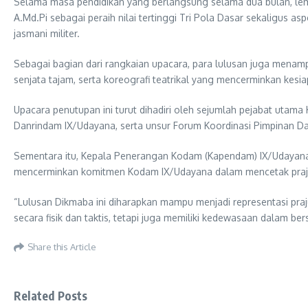
Selama masa pendidikan yang berlangsung selama dua bulan, lembag
A.Md.Pi sebagai peraih nilai tertinggi Tri Pola Dasar sekaligus a
jasmani militer.
Sebagai bagian dari rangkaian upacara, para lulusan juga mena
senjata tajam, serta koreografi teatrikal yang mencerminkan kesiap
Upacara penutupan ini turut dihadiri oleh sejumlah pejabat uta
Danrindam IX/Udayana, serta unsur Forum Koordinasi Pimpinan Da
Sementara itu, Kepala Penerangan Kodam (Kapendam) IX/Udayana 
mencerminkan komitmen Kodam IX/Udayana dalam mencetak prajurit
“Lulusan Dikmaba ini diharapkan mampu menjadi representasi praju
secara fisik dan taktis, tetapi juga memiliki kedewasaan dalam be
Share this Article
Related Posts