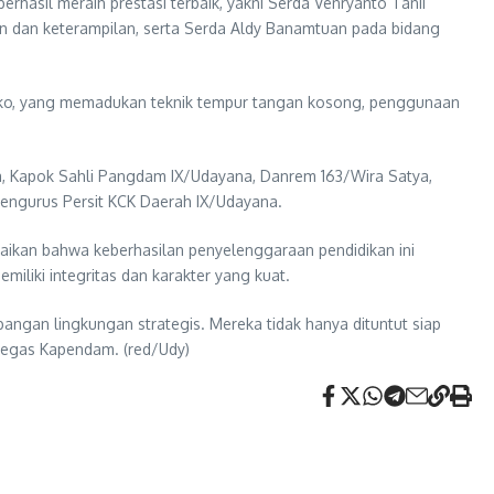
hasil meraih prestasi terbaik, yakni Serda Venryanto Tanii
huan dan keterampilan, serta Serda Aldy Banamtuan pada bidang
parko, yang memadukan teknik tempur tangan kosong, penggunaan
na, Kapok Sahli Pangdam IX/Udayana, Danrem 163/Wira Satya,
pengurus Persit KCK Daerah IX/Udayana.
ikan bahwa keberhasilan penyelenggaraan pendidikan ini
liki integritas dan karakter yang kuat.
bangan lingkungan strategis. Mereka tidak hanya dituntut siap
” tegas Kapendam. (red/Udy)