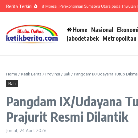
Lewati ke konten
Berita Terkini
mut Ameriza Ma’ruf Moesa : Perekonomian Sumatera Utara pada Triwulan II-202
Home
Nasional
Ekonomi
Jabodetabek
Metropolitan
Home
/
Ketik Berita
/
Provinsi
/
Bali
/
Pangdam IX/Udayana Tutup Dikmaba 
Bali
Pangdam IX/Udayana Tut
Prajurit Resmi Dilantik
Jumat, 24 April 2026