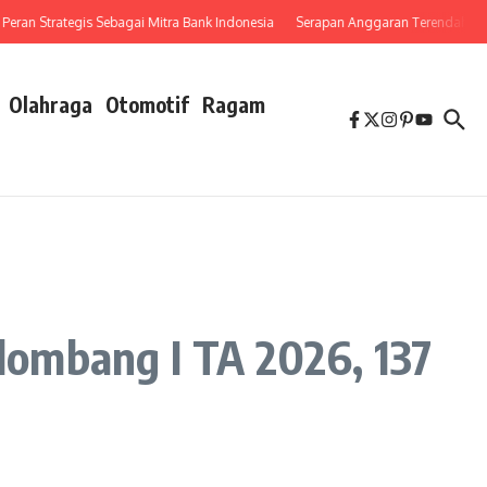
 Strategis Sebagai Mitra Bank Indonesia
Serapan Anggaran Terendah, Inspektor
Olahraga
Otomotif
Ragam
ombang I TA 2026, 137