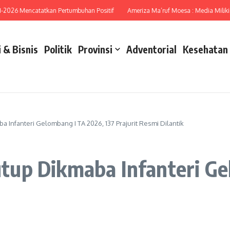
6 Mencatatkan Pertumbuhan Positif
Ameriza Ma’ruf Moesa : Media Miliki Peran
 & Bisnis
Politik
Provinsi
Adventorial
Kesehatan
Infanteri Gelombang I TA 2026, 137 Prajurit Resmi Dilantik
up Dikmaba Infanteri Gel