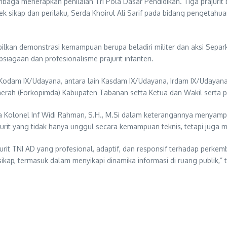
a menerapkan penilaian Tri Pola Dasar Pendidikan. Tiga prajurit ber
spek sikap dan perilaku, Serda Khoirul Ali Sarif pada bidang pengeta
mpilkan demonstrasi kemampuan berupa beladiri militer dan aksi Se
siagaan dan profesionalisme prajurit infanteri.
ma Kodam IX/Udayana, antara lain Kasdam IX/Udayana, Irdam IX/Udaya
erah (Forkopimda) Kabupaten Tabanan setta Ketua dan Wakil serta 
Kolonel Inf Widi Rahman, S.H., M.Si dalam keterangannya menyampa
 yang tidak hanya unggul secara kemampuan teknis, tetapi juga memi
rit TNI AD yang profesional, adaptif, dan responsif terhadap perkem
rsikap, termasuk dalam menyikapi dinamika informasi di ruang publik,