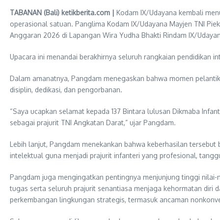
TABANAN (Bali) ketikberita.com |
Kodam IX/Udayana kembali menunj
operasional satuan. Panglima Kodam IX/Udayana Mayjen TNI Piek
Anggaran 2026 di Lapangan Wira Yudha Bhakti Rindam IX/Udayana,
Upacara ini menandai berakhirnya seluruh rangkaian pendidikan int
Dalam amanatnya, Pangdam menegaskan bahwa momen pelantikan me
disiplin, dedikasi, dan pengorbanan.
“Saya ucapkan selamat kepada 137 Bintara lulusan Dikmaba Infant
sebagai prajurit TNI Angkatan Darat,” ujar Pangdam.
Lebih lanjut, Pangdam menekankan bahwa keberhasilan tersebut bu
intelektual guna menjadi prajurit infanteri yang profesional, ta
Pangdam juga mengingatkan pentingnya menjunjung tinggi nilai-ni
tugas serta seluruh prajurit senantiasa menjaga kehormatan diri
perkembangan lingkungan strategis, termasuk ancaman nonkonvens