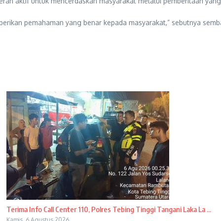
rperan aktif untuk mencerdaskan masyarakat melalui pemberitaan yang
erikan pemahaman yang benar kepada masyarakat,” sebutnya sembar
Terima Info Call Center 110, Polres Tebing Tinggi Tangani Laka La ...
Kamis, 6 Agustus 2026