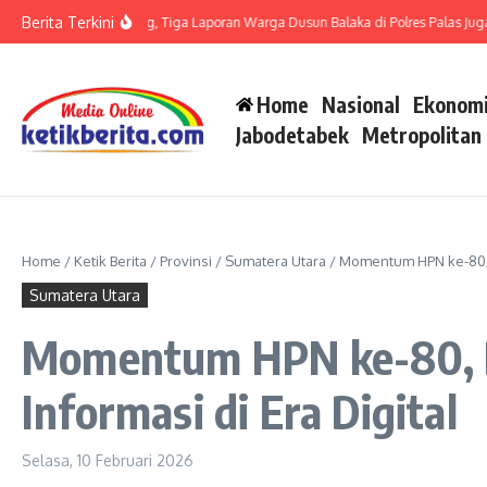
Lewati ke konten
Berita Terkini
 LP di Polsek Barteng, Tiga Laporan Warga Dusun Balaka di Polres Palas Juga Har
Home
Nasional
Ekonomi
Jabodetabek
Metropolitan
Home
/
Ketik Berita
/
Provinsi
/
Sumatera Utara
/
Momentum HPN ke-80, Bu
Sumatera Utara
Momentum HPN ke-80, Bu
Informasi di Era Digital
Selasa, 10 Februari 2026