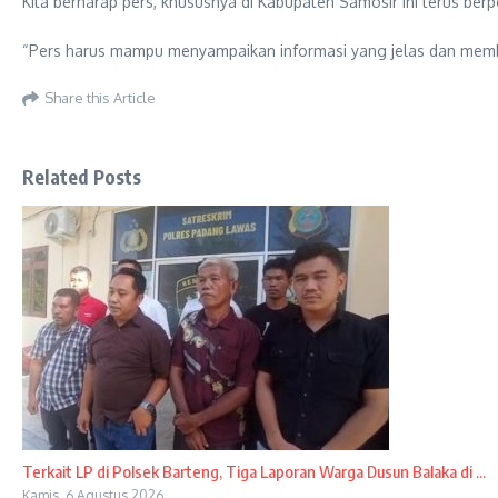
Kita berharap pers, khususnya di Kabupaten Samosir ini terus be
“Pers harus mampu menyampaikan informasi yang jelas dan memb
Share this Article
Related Posts
Terkait LP di Polsek Barteng, Tiga Laporan Warga Dusun Balaka di ...
Kamis, 6 Agustus 2026