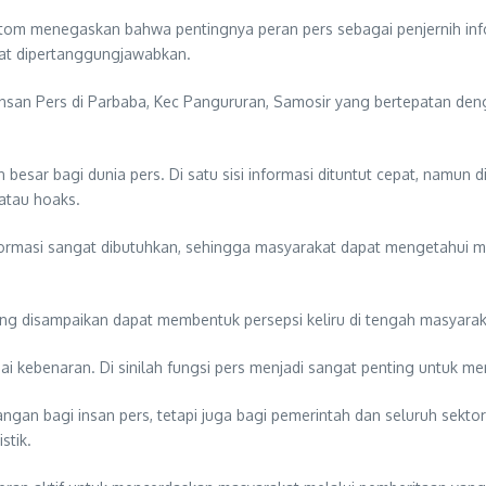
ltom menegaskan bahwa pentingnya peran pers sebagai penjernih info
pat dipertanggungjawabkan.
 insan Pers di Parbaba, Kec Pangururan, Samosir yang bertepatan de
ar bagi dunia pers. Di satu sisi informasi dituntut cepat, namun di 
 atau hoaks.
h informasi sangat dibutuhkan, sehingga masyarakat dapat mengetahui
ang disampaikan dapat membentuk persepsi keliru di tengah masyara
gai kebenaran. Di sinilah fungsi pers menjadi sangat penting untuk me
angan bagi insan pers, tetapi juga bagi pemerintah dan seluruh sekto
stik.