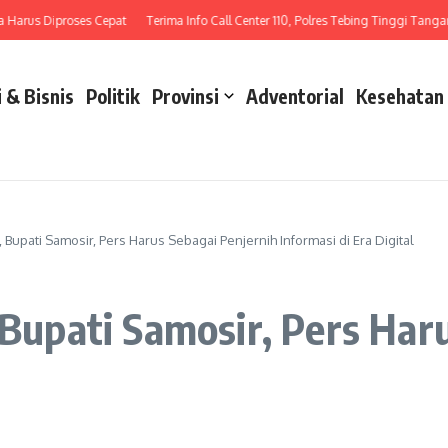
us Diproses Cepat
Terima Info Call Center 110, Polres Tebing Tinggi Tangani La
 & Bisnis
Politik
Provinsi
Adventorial
Kesehatan
pati Samosir, Pers Harus Sebagai Penjernih Informasi di Era Digital
pati Samosir, Pers Haru