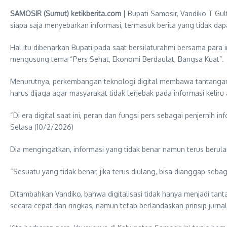
SAMOSIR (Sumut) ketikberita.com |
Bupati Samosir, Vandiko T Gu
siapa saja menyebarkan informasi, termasuk berita yang tidak da
Hal itu dibenarkan Bupati pada saat bersilaturahmi bersama para
mengusung tema “Pers Sehat, Ekonomi Berdaulat, Bangsa Kuat”.
Menurutnya, perkembangan teknologi digital membawa tantangan bes
harus dijaga agar masyarakat tidak terjebak pada informasi keliru
“Di era digital saat ini, peran dan fungsi pers sebagai penjerni
Selasa (10/2/2026)
Dia mengingatkan, informasi yang tidak benar namun terus berul
“Sesuatu yang tidak benar, jika terus diulang, bisa dianggap seba
Ditambahkan Vandiko, bahwa digitalisasi tidak hanya menjadi tant
secara cepat dan ringkas, namun tetap berlandaskan prinsip jurnali