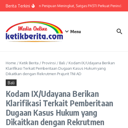
Lewati ke konten
Berita Terkini
Ancaman Penipuan Meningkat, Satgas PASTI Perkuat Penindakan
Menu
Home
/
Ketik Berita
/
Provinsi
/
Bali
/
Kodam IX/Udayana Berikan
Klarifikasi Terkait Pemberitaan Dugaan Kasus Hukum yang
Dikaitkan dengan Rekrutmen Prajurit TNI AD
Bali
Kodam IX/Udayana Berikan
Klarifikasi Terkait Pemberitaan
Dugaan Kasus Hukum yang
Dikaitkan dengan Rekrutmen