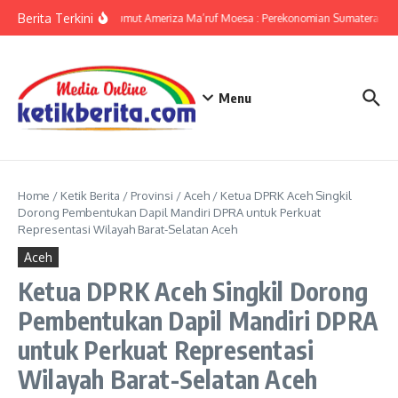
Lewati ke konten
Berita Terkini
KPwBI Sumut Ameriza Ma’ruf Moesa : Perekonomian Sumatera Utar
Menu
Home
/
Ketik Berita
/
Provinsi
/
Aceh
/
Ketua DPRK Aceh Singkil
Dorong Pembentukan Dapil Mandiri DPRA untuk Perkuat
Representasi Wilayah Barat-Selatan Aceh
Aceh
Ketua DPRK Aceh Singkil Dorong
Pembentukan Dapil Mandiri DPRA
untuk Perkuat Representasi
Wilayah Barat-Selatan Aceh