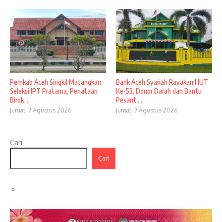
Pemkab Aceh Singkil Matangkan
Bank Aceh Syariah Rayakan HUT
Seleksi JPT Pratama, Penataan
Ke-53, Donor Darah dan Bantu
Birok ...
Pesant ...
Jumat, 7 Agustus 2026
Jumat, 7 Agustus 2026
Cari
Cari