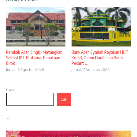
Pemkab Aceh Singkil Matangkan
Bank Aceh Syariah Rayakan HUT
Seleksi JPT Pratama, Penataan
Ke-53, Donor Darah dan Bantu
Birok ...
Pesant ...
Jumat, 7 Agustus 2026
Jumat, 7 Agustus 2026
Cari
Cari