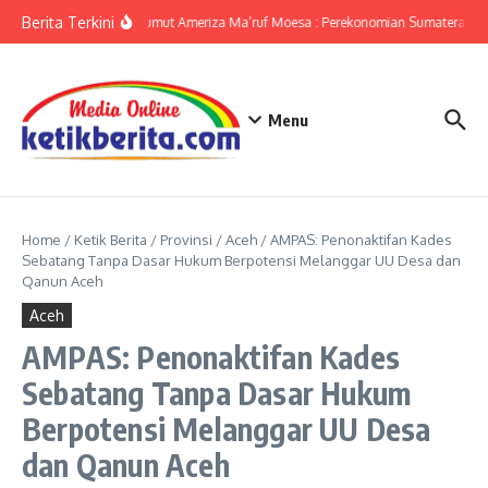
Lewati ke konten
Berita Terkini
KPwBI Sumut Ameriza Ma’ruf Moesa : Perekonomian Sumatera Utar
Menu
Home
/
Ketik Berita
/
Provinsi
/
Aceh
/
AMPAS: Penonaktifan Kades
Sebatang Tanpa Dasar Hukum Berpotensi Melanggar UU Desa dan
Qanun Aceh
Aceh
AMPAS: Penonaktifan Kades
Sebatang Tanpa Dasar Hukum
Berpotensi Melanggar UU Desa
dan Qanun Aceh