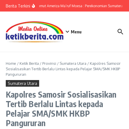
Lewati ke konten
Berita Terkini
KPwBI Sumut Ameriza Ma’ruf Moesa : Perekonomian Sumatera Utar
Menu
Home
/
Ketik Berita
/
Provinsi
/
Sumatera Utara
/
Kapolres Samosir
Sosialisasikan Tertib Berlalu Lintas kepada Pelajar SMA/SMK HKBP
Pangururan
Sumatera Utara
Kapolres Samosir Sosialisasikan
Tertib Berlalu Lintas kepada
Pelajar SMA/SMK HKBP
Pangururan