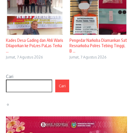
Kades Desa Gading dan Ahli Waris
Pengedar Narkoba Diamankan Sat
Dilaporkan ke PoLres PaLas Terka
Resnarkoba Polres Tebing Tinggi,
...
B ...
Jumat, 7 Agustus 2026
Jumat, 7 Agustus 2026
Cari
Cari