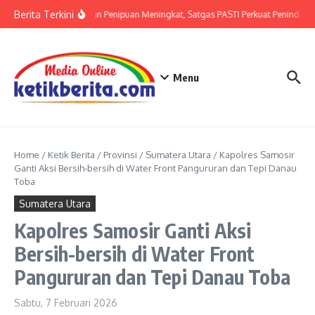
Lewati ke konten
Berita Terkini
Ancaman Penipuan Meningkat, Satgas PASTI Perkuat Penindakan
Menu
Home
/
Ketik Berita
/
Provinsi
/
Sumatera Utara
/
Kapolres Samosir
Ganti Aksi Bersih-bersih di Water Front Pangururan dan Tepi Danau
Toba
Sumatera Utara
Kapolres Samosir Ganti Aksi
Bersih-bersih di Water Front
Pangururan dan Tepi Danau Toba
Sabtu, 7 Februari 2026