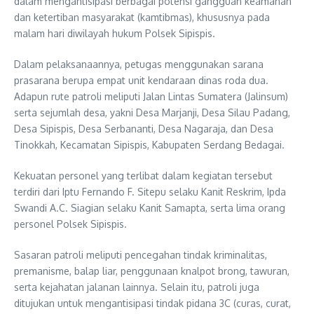
dalam mengantisipasi berbagai potensi gangguan keamanan
dan ketertiban masyarakat (kamtibmas), khususnya pada
malam hari diwilayah hukum Polsek Sipispis.
Dalam pelaksanaannya, petugas menggunakan sarana
prasarana berupa empat unit kendaraan dinas roda dua.
Adapun rute patroli meliputi Jalan Lintas Sumatera (Jalinsum)
serta sejumlah desa, yakni Desa Marjanji, Desa Silau Padang,
Desa Sipispis, Desa Serbananti, Desa Nagaraja, dan Desa
Tinokkah, Kecamatan Sipispis, Kabupaten Serdang Bedagai.
Kekuatan personel yang terlibat dalam kegiatan tersebut
terdiri dari Iptu Fernando F. Sitepu selaku Kanit Reskrim, Ipda
Swandi A.C. Siagian selaku Kanit Samapta, serta lima orang
personel Polsek Sipispis.
Sasaran patroli meliputi pencegahan tindak kriminalitas,
premanisme, balap liar, penggunaan knalpot brong, tawuran,
serta kejahatan jalanan lainnya. Selain itu, patroli juga
ditujukan untuk mengantisipasi tindak pidana 3C (curas, curat,