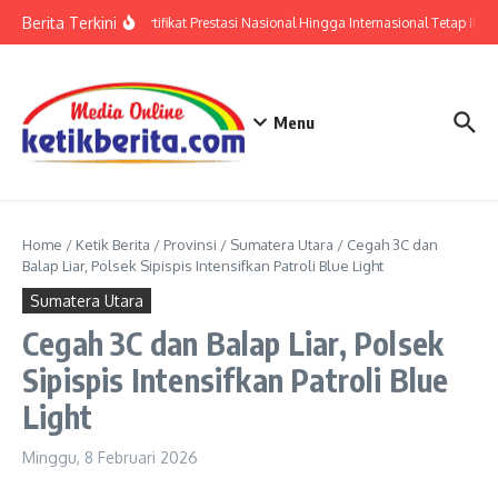
Lewati ke konten
Berita Terkini
Polri: Sertifikat Prestasi Nasional Hingga Internasional Tetap Ikuti
Menu
Home
/
Ketik Berita
/
Provinsi
/
Sumatera Utara
/
Cegah 3C dan
Balap Liar, Polsek Sipispis Intensifkan Patroli Blue Light
Sumatera Utara
Cegah 3C dan Balap Liar, Polsek
Sipispis Intensifkan Patroli Blue
Light
Minggu, 8 Februari 2026