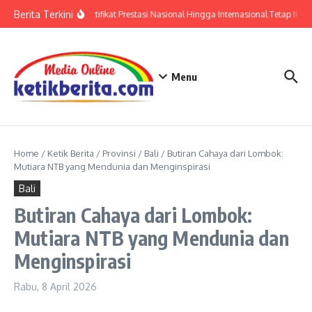
Lewati ke konten
Berita Terkini
Polri: Sertifikat Prestasi Nasional Hingga Internasional Tetap Ikuti
Menu
Home
/
Ketik Berita
/
Provinsi
/
Bali
/
Butiran Cahaya dari Lombok:
Mutiara NTB yang Mendunia dan Menginspirasi
Bali
Butiran Cahaya dari Lombok:
Mutiara NTB yang Mendunia dan
Menginspirasi
Rabu, 8 April 2026