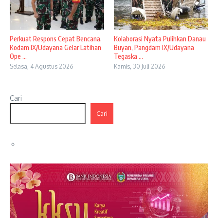
Perkuat Respons Cepat Bencana,
Kolaborasi Nyata Pulihkan Danau
Kodam IX/Udayana Gelar Latihan
Buyan, Pangdam IX/Udayana
Ope ...
Tegaska ...
Selasa, 4 Agustus 2026
Kamis, 30 Juli 2026
Cari
Cari