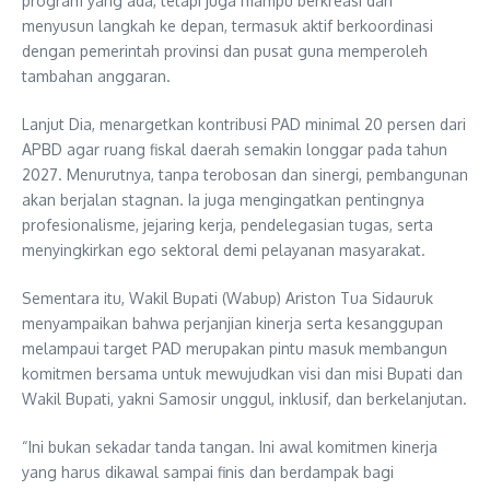
program yang ada, tetapi juga mampu berkreasi dan
menyusun langkah ke depan, termasuk aktif berkoordinasi
dengan pemerintah provinsi dan pusat guna memperoleh
tambahan anggaran.
Lanjut Dia, menargetkan kontribusi PAD minimal 20 persen dari
APBD agar ruang fiskal daerah semakin longgar pada tahun
2027. Menurutnya, tanpa terobosan dan sinergi, pembangunan
akan berjalan stagnan. Ia juga mengingatkan pentingnya
profesionalisme, jejaring kerja, pendelegasian tugas, serta
menyingkirkan ego sektoral demi pelayanan masyarakat.
Sementara itu, Wakil Bupati (Wabup) Ariston Tua Sidauruk
menyampaikan bahwa perjanjian kinerja serta kesanggupan
melampaui target PAD merupakan pintu masuk membangun
komitmen bersama untuk mewujudkan visi dan misi Bupati dan
Wakil Bupati, yakni Samosir unggul, inklusif, dan berkelanjutan.
“Ini bukan sekadar tanda tangan. Ini awal komitmen kinerja
yang harus dikawal sampai finis dan berdampak bagi