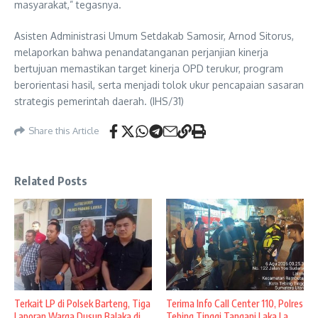
masyarakat,” tegasnya.
Asisten Administrasi Umum Setdakab Samosir, Arnod Sitorus,
melaporkan bahwa penandatanganan perjanjian kinerja
bertujuan memastikan target kinerja OPD terukur, program
berorientasi hasil, serta menjadi tolok ukur pencapaian sasaran
strategis pemerintah daerah. (IHS/31)
Share this Article
Related Posts
Terkait LP di Polsek Barteng, Tiga
Terima Info Call Center 110, Polres
Laporan Warga Dusun Balaka di ...
Tebing Tinggi Tangani Laka La ...