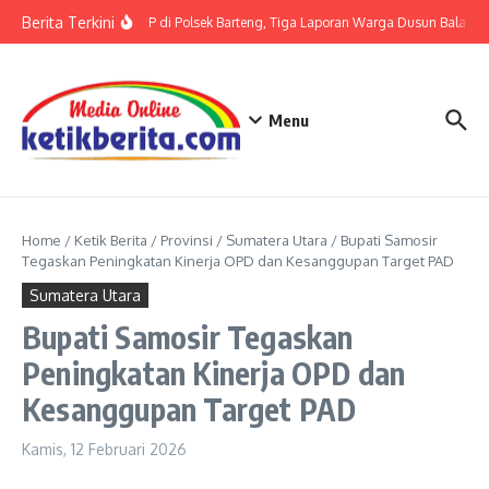
Lewati ke konten
Berita Terkini
Terkait LP di Polsek Barteng, Tiga Laporan Warga Dusun Balaka di
Menu
Home
/
Ketik Berita
/
Provinsi
/
Sumatera Utara
/
Bupati Samosir
Tegaskan Peningkatan Kinerja OPD dan Kesanggupan Target PAD
Sumatera Utara
Bupati Samosir Tegaskan
Peningkatan Kinerja OPD dan
Kesanggupan Target PAD
Kamis, 12 Februari 2026