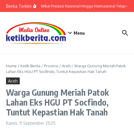
Lewati ke konten
Berita Terkini
Polri: Sertifikat Prestasi Nasional Hingga Internasional Tetap Ikut
Menu
Home
/
Ketik Berita
/
Provinsi
/
Aceh
/
Warga Gunung Meriah Patok
Lahan Eks HGU PT Socfindo, Tuntut Kepastian Hak Tanah
Aceh
Warga Gunung Meriah Patok
Lahan Eks HGU PT Socfindo,
Tuntut Kepastian Hak Tanah
Kamis, 11 September 2025