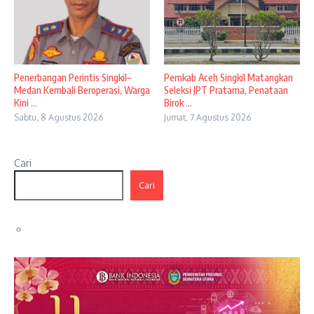
Penerbangan Perintis Singkil–
Pemkab Aceh Singkil Matangkan
Medan Kembali Beroperasi, Warga
Seleksi JPT Pratama, Penataan
Kini ...
Birok ...
Sabtu, 8 Agustus 2026
Jumat, 7 Agustus 2026
Cari
Cari