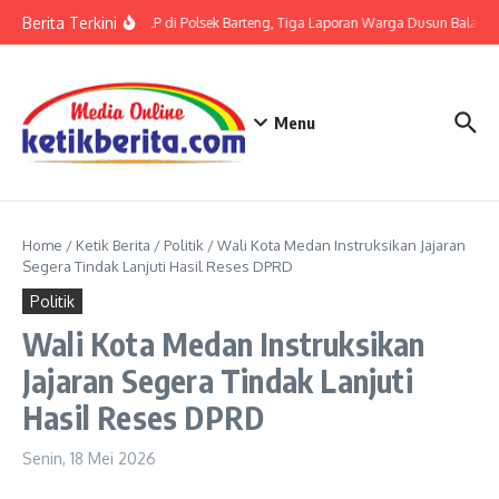
Lewati ke konten
Berita Terkini
Terkait LP di Polsek Barteng, Tiga Laporan Warga Dusun Balaka di
Menu
Home
/
Ketik Berita
/
Politik
/
Wali Kota Medan Instruksikan Jajaran
Segera Tindak Lanjuti Hasil Reses DPRD
Politik
Wali Kota Medan Instruksikan
Jajaran Segera Tindak Lanjuti
Hasil Reses DPRD
Senin, 18 Mei 2026