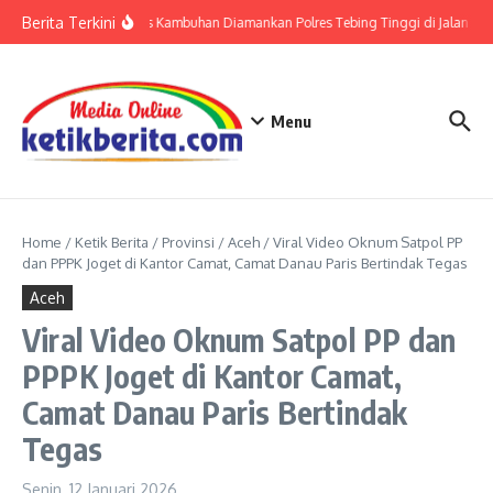
Lewati ke konten
Berita Terkini
Residivis Kambuhan Diamankan Polres Tebing Tinggi di Jalan Tham
Menu
Home
/
Ketik Berita
/
Provinsi
/
Aceh
/
Viral Video Oknum Satpol PP
dan PPPK Joget di Kantor Camat, Camat Danau Paris Bertindak Tegas
Aceh
Viral Video Oknum Satpol PP dan
PPPK Joget di Kantor Camat,
Camat Danau Paris Bertindak
Tegas
Senin, 12 Januari 2026