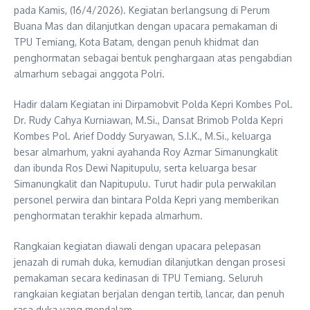
pada Kamis, (16/4/2026). Kegiatan berlangsung di Perum
Buana Mas dan dilanjutkan dengan upacara pemakaman di
TPU Temiang, Kota Batam, dengan penuh khidmat dan
penghormatan sebagai bentuk penghargaan atas pengabdian
almarhum sebagai anggota Polri.
Hadir dalam Kegiatan ini Dirpamobvit Polda Kepri Kombes Pol.
Dr. Rudy Cahya Kurniawan, M.Si., Dansat Brimob Polda Kepri
Kombes Pol. Arief Doddy Suryawan, S.I.K., M.Si., keluarga
besar almarhum, yakni ayahanda Roy Azmar Simanungkalit
dan ibunda Ros Dewi Napitupulu, serta keluarga besar
Simanungkalit dan Napitupulu. Turut hadir pula perwakilan
personel perwira dan bintara Polda Kepri yang memberikan
penghormatan terakhir kepada almarhum.
Rangkaian kegiatan diawali dengan upacara pelepasan
jenazah di rumah duka, kemudian dilanjutkan dengan prosesi
pemakaman secara kedinasan di TPU Temiang. Seluruh
rangkaian kegiatan berjalan dengan tertib, lancar, dan penuh
rasa duka yang mendalam.