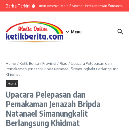
Lewati ke konten
Berita Terkini
KPwBI Sumut Ameriza Ma’ruf Moesa : Perekonomian Sumatera Utar
Menu
Home
/
Ketik Berita
/
Provinsi
/
Riau
/
Upacara Pelepasan dan
Pemakaman Jenazah Bripda Natanael Simanungkalit Berlangsung
Khidmat
Riau
Upacara Pelepasan dan
Pemakaman Jenazah Bripda
Natanael Simanungkalit
Berlangsung Khidmat