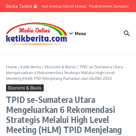
Lewati ke konten
Berita Terkini
KPwBI Sumut Ameriza Ma’ruf Moesa : Perekonomian Sumatera Utar
Menu
Home
/
Ketik Berita
/
Ekonomi & Bisnis
/
TPID se-Sumatera Utara
Mengeluarkan 6 Rekomendasi Strategis Melalui High Level
Meeting (HLM) TPID Menjelang Ramadan dan Idulfitri 2026
Ekonomi & Bisnis
TPID se-Sumatera Utara
Mengeluarkan 6 Rekomendasi
Strategis Melalui High Level
Meeting (HLM) TPID Menjelang