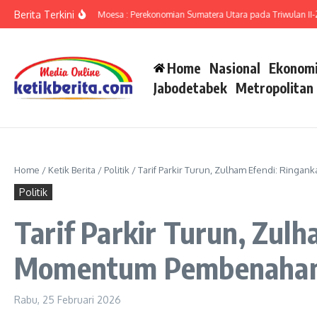
Lewati ke konten
Berita Terkini
ut Ameriza Ma’ruf Moesa : Perekonomian Sumatera Utara pada Triwulan II-2026
Home
Nasional
Ekonomi
Jabodetabek
Metropolitan
Home
/
Ketik Berita
/
Politik
/
Tarif Parkir Turun, Zulham Efendi: Rin
Politik
Tarif Parkir Turun, Zul
Momentum Pembenahan 
Rabu, 25 Februari 2026