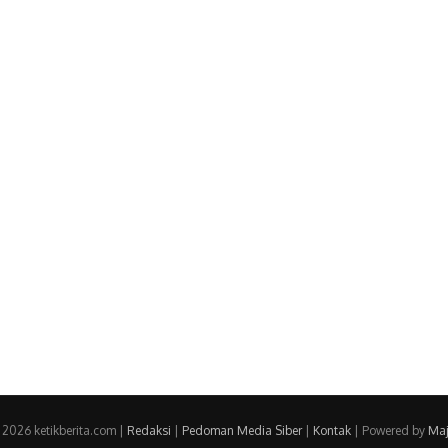
 2026 ketikberita.com |
Redaksi
|
Pedoman Media Siber
|
Kontak
| Powered by
Maj