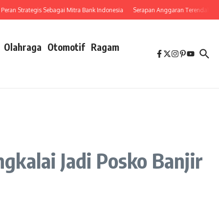
n Strategis Sebagai Mitra Bank Indonesia
Serapan Anggaran Terendah, Inspektor
Olahraga
Otomotif
Ragam
kalai Jadi Posko Banjir