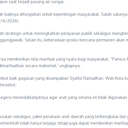
pun saat terjadi pasang air sungai.
kah baiknya difungsikan untuk kepentingan masyarakat. Salah satuny
(9/6/2026).
ah strategis untuk meningkatkan pelayanan publik sekaligus menghind
nggungjawab. Selain itu, keberadaan posko bencana permanen aka
ya memberikan nilai manfaat yang nyata bagi masyarakat. “Pansus 
m dimanfaatkan secara maksimal,” ungkapnya.
but baik gagasan yang disampaikan Syaiful Ramadhan. Wali Kota b
tersebut.
egera menindaklanjutinya agar aset yang selama ini tidak digunakan
ersoalan sekaligus, yakni penataan aset daerah yang terbengkalai da
erintah tidak hanya terjaga, tetapi juga dapat memberikan manfa