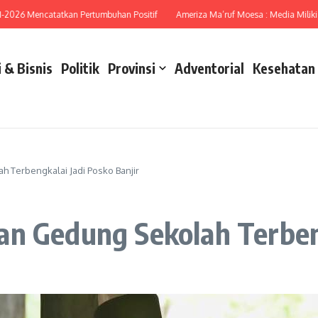
26 Mencatatkan Pertumbuhan Positif
Ameriza Ma’ruf Moesa : Media Miliki Pera
 & Bisnis
Politik
Provinsi
Adventorial
Kesehatan
 Terbengkalai Jadi Posko Banjir
n Gedung Sekolah Terbeng