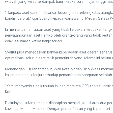
wilayah yang kerap terdampak banjir ketika curah hujan tinggi mau
“Daripada aset daerah dibiarkan kosong dan terbengkalai, alang
kondisi darurat,” ujar Syaiful kepada wartawan di Medan, Selasa 
Ia menilai pemanfaatan aset yang tidak terpakai merupakan langk
penyalahgunaan aset Pemko oleh orang-orang yang tidak berta
evakuasi warga ketika banjir terjadi.
Syaiful juga menegaskan bahwa keberadaan aset daerah seharusn
optimalisasi seluruh aset milik pemerintah yang selama ini belu
Menanggapi usulan tersebut, Wali Kota Medan Rico Waas menyam
kajian dan tindak lanjut terhadap pemanfaatan bangunan sekolah 
“Kami menyambut baik usulan ini dan meminta OPD terkait untuk s
Kota.
Diakuinya, usulan tersebut diharapkan menjadi solusi atas dua p
kawasan Medan Maimun. Dengan pemanfaatan yang tepat, aset pem