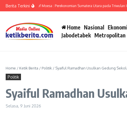
Lewati ke konten
Berita Terkini
umut Ameriza Ma’ruf Moesa : Perekonomian Sumatera Utara pada Triwulan II-20
Home
Nasional
Ekonomi
Jabodetabek
Metropolitan
Home
/
Ketik Berita
/
Politik
/
Syaiful Ramadhan Usulkan Gedung Sekolah
Politik
Syaiful Ramadhan Usulka
Selasa, 9 Juni 2026