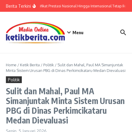
Lewati ke konten
Berita Terkini
Polri: Sertifikat Prestasi Nasional Hingga Internasional Tetap Ikuti 
Menu
Home
/
Ketik Berita
/
Politik
/
Sulit dan Mahal, Paul MA Simanjuntak
Minta Sistem Urusan PBG di Dinas Perkimcikataru Medan Dievaluasi
Politik
Sulit dan Mahal, Paul MA
Simanjuntak Minta Sistem Urusan
PBG di Dinas Perkimcikataru
Medan Dievaluasi
Senin, 5 Januari 2026