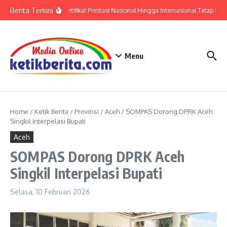
Lewati ke konten
Berita Terkini
Polri: Sertifikat Prestasi Nasional Hingga Internasional Tetap Ikut
Menu
Home
/
Ketik Berita
/
Provinsi
/
Aceh
/
SOMPAS Dorong DPRK Aceh
Singkil Interpelasi Bupati
Aceh
SOMPAS Dorong DPRK Aceh
Singkil Interpelasi Bupati
Selasa, 10 Februari 2026