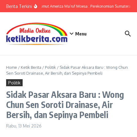
Lewati ke konten
Berita Terkini
KPwBI Sumut Ameriza Ma’ruf Moesa : Perekonomian Sumatera Utar
Menu
Home
/
Ketik Berita
/
Politik
/
Sidak Pasar Aksara Baru : Wong Chun
Sen Soroti Drainase, Air Bersih, dan Sepinya Pembeli
Politik
Sidak Pasar Aksara Baru : Wong
Chun Sen Soroti Drainase, Air
Bersih, dan Sepinya Pembeli
Rabu, 13 Mei 2026