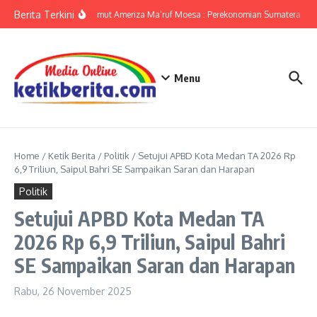
Lewati ke konten
Berita Terkini
KPwBI Sumut Ameriza Ma’ruf Moesa : Perekonomian Sumatera Utar
Menu
Home
/
Ketik Berita
/
Politik
/
Setujui APBD Kota Medan TA 2026 Rp
6,9 Triliun, Saipul Bahri SE Sampaikan Saran dan Harapan
Politik
Setujui APBD Kota Medan TA
2026 Rp 6,9 Triliun, Saipul Bahri
SE Sampaikan Saran dan Harapan
Rabu, 26 November 2025