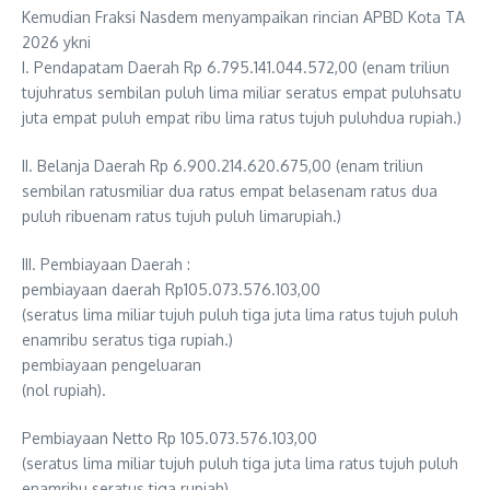
Kemudian Fraksi Nasdem menyampaikan rincian APBD Kota TA
2026 ykni
I. Pendapatam Daerah Rp 6.795.141.044.572,00 (enam triliun
tujuhratus sembilan puluh lima miliar seratus empat puluhsatu
juta empat puluh empat ribu lima ratus tujuh puluhdua rupiah.)
II. Belanja Daerah Rp 6.900.214.620.675,00 (enam triliun
sembilan ratusmiliar dua ratus empat belasenam ratus dua
puluh ribuenam ratus tujuh puluh limarupiah.)
III. Pembiayaan Daerah :
pembiayaan daerah Rp105.073.576.103,00
(seratus lima miliar tujuh puluh tiga juta lima ratus tujuh puluh
enamribu seratus tiga rupiah.)
pembiayaan pengeluaran
(nol rupiah).
Pembiayaan Netto Rp 105.073.576.103,00
(seratus lima miliar tujuh puluh tiga juta lima ratus tujuh puluh
enamribu seratus tiga rupiah).