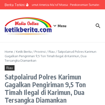
Lewati ke konten
Berita Terkini
KPwBI Sumut Ameriza Ma’ruf Moesa : Perekonomian Sumatera Uta
Menu
Home
/
Ketik Berita
/
Provinsi
/
Riau
/
Satpolairud Polres Karimun
Gagalkan Pengiriman 9,5 Ton Timah Ilegal di Karimun, Dua
Tersangka Diamankan
Riau
Satpolairud Polres Karimun
Gagalkan Pengiriman 9,5 Ton
Timah Ilegal di Karimun, Dua
Tersangka Diamankan