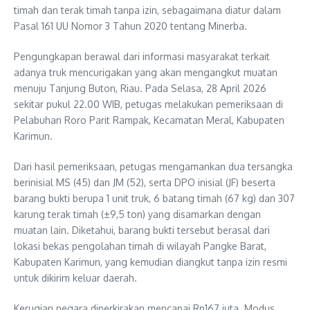
timah dan terak timah tanpa izin, sebagaimana diatur dalam
Pasal 161 UU Nomor 3 Tahun 2020 tentang Minerba.
Pengungkapan berawal dari informasi masyarakat terkait
adanya truk mencurigakan yang akan mengangkut muatan
menuju Tanjung Buton, Riau. Pada Selasa, 28 April 2026
sekitar pukul 22.00 WIB, petugas melakukan pemeriksaan di
Pelabuhan Roro Parit Rampak, Kecamatan Meral, Kabupaten
Karimun.
Dari hasil pemeriksaan, petugas mengamankan dua tersangka
berinisial MS (45) dan JM (52), serta DPO inisial (JF) beserta
barang bukti berupa 1 unit truk, 6 batang timah (67 kg) dan 307
karung terak timah (±9,5 ton) yang disamarkan dengan
muatan lain. Diketahui, barang bukti tersebut berasal dari
lokasi bekas pengolahan timah di wilayah Pangke Barat,
Kabupaten Karimun, yang kemudian diangkut tanpa izin resmi
untuk dikirim keluar daerah.
Kerugian negara diperkirakan mencapai Rp167 juta. Modus