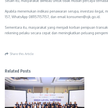
Selain itu, masyarakat diimbau untuk tidak mudah percaya terhada
Apabila menemukan indikasi penawaran serupa, investasi ilegal, m
157, WhatsApp 081157157157, dan email konsumen@ojk.go.id.
Sementara itu, masyarakat yang menjadi korban penipuan transak
rekening pelaku secara cepat dan meningkatkan peluang pengemba
Share this Article
Related Posts