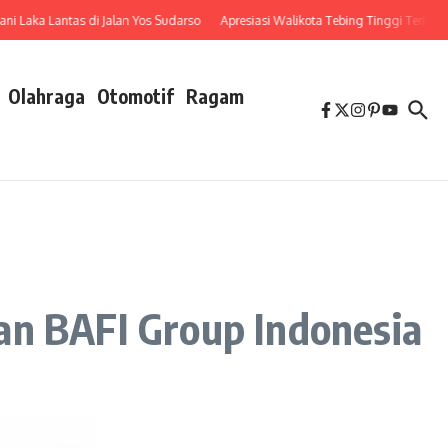
aka Lantas di Jalan Yos Sudarso
Apresiasi Walikota Tebing Tinggi Terhadap P
Olahraga
Otomotif
Ragam
an BAFI Group Indonesia