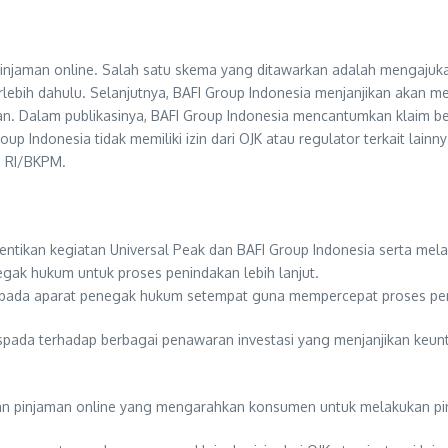
injaman online. Salah satu skema yang ditawarkan adalah mengajuk
rlebih dahulu. Selanjutnya, BAFI Group Indonesia menjanjikan akan 
n. Dalam publikasinya, BAFI Group Indonesia mencantumkan klaim beri
 Group Indonesia tidak memiliki izin dari OJK atau regulator terkait l
si RI/BKPM.
ikan kegiatan Universal Peak dan BAFI Group Indonesia serta melak
egak hukum untuk proses penindakan lebih lanjut.
kepada aparat penegak hukum setempat guna mempercepat proses p
ada terhadap berbagai penawaran investasi yang menjanjikan keuntu
an pinjaman online yang mengarahkan konsumen untuk melakukan pin