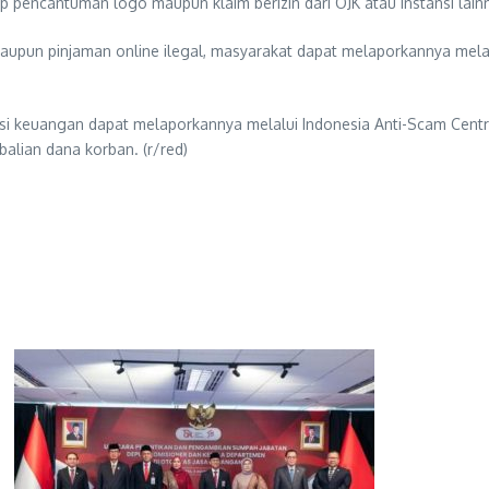
p pencantuman logo maupun klaim berizin dari OJK atau instansi lainn
aupun pinjaman online ilegal, masyarakat dapat melaporkannya melalui
si keuangan dapat melaporkannya melalui Indonesia Anti-Scam Centr
lian dana korban. (r/red)