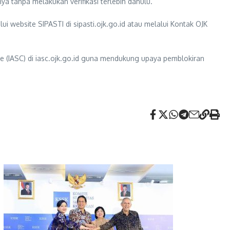
ya tanpa melakukan verifikasi terlebih dahulu.
 website SIPASTI di sipasti.ojk.go.id atau melalui Kontak OJK
e (IASC) di iasc.ojk.go.id guna mendukung upaya pemblokiran