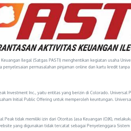
 Keuangan Ilegal (Satgas PASTI) menghentikan kegiatan usaha Univ
 penyelesaian permasalahan pinjaman online dan kartu kredit tanpa i
eak Investment Inc., yaitu entitas yang berizin di Colorado. Univer
aham Initial Public Offering untuk memperoleh keuntungan. Universa
rsal Peak tidak memiliki izin dari Otoritas Jasa Keuangan (OJK), melak
/website yang digunakan tidak tercatat sebagai Penyelenggara Sistem E