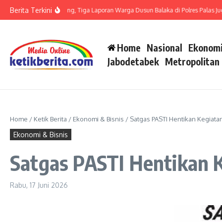
Lewati ke konten
Berita Terkini
it LP di Polsek Barteng, Tiga Laporan Warga Dusun Balaka di Polres Palas Juga H
Home
Nasional
Ekonomi
Jabodetabek
Metropolitan
Home
/
Ketik Berita
/
Ekonomi & Bisnis
/
Satgas PASTI Hentikan Kegiata
Ekonomi & Bisnis
Satgas PASTI Hentikan K
Rabu, 17 Juni 2026