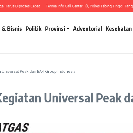
arus Diproses Cepat
Terima Info Call Center 110, Polres Tebing Tinggi Tangani L
 & Bisnis
Politik
Provinsi
Adventorial
Kesehatan
n Universal Peak dan BAFI Group Indonesia
egiatan Universal Peak d