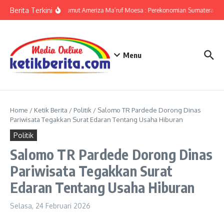
Lewati ke konten
Berita Terkini
KPwBI Sumut Ameriza Ma’ruf Moesa : Perekonomian Sumatera Utar
Menu
Home
/
Ketik Berita
/
Politik
/
Salomo TR Pardede Dorong Dinas
Pariwisata Tegakkan Surat Edaran Tentang Usaha Hiburan
Politik
Salomo TR Pardede Dorong Dinas
Pariwisata Tegakkan Surat
Edaran Tentang Usaha Hiburan
Selasa, 24 Februari 2026