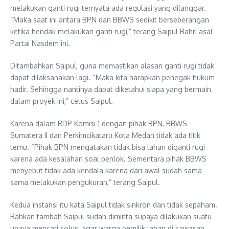
melakukan ganti rugi ternyata ada regulasi yang dilanggar.
“Maka saat ini antara BPN dan BBWS sedikit berseberangan
ketika hendak melakukan ganti rugi,” terang Saipul Bahri asal
Partai Nasdem ini.
Ditambahkan Saipul, guna memastikan alasan ganti rugi tidak
dapat dilaksanakan lagi. “Maka kita harapkan penegak hukum
hadir. Sehingga nantinya dapat diketahui siapa yang bermain
dalam proyek ini,” cetus Saipul.
Karena dalam RDP Komisi 1 dengan pihak BPN, BBWS
Sumatera II dan Perkimcikataru Kota Medan tidak ada titik
temu. “Pihak BPN mengatakan tidak bisa lahan diganti rugi
karena ada kesalahan soal penlok. Sementara pihak BBWS
menyebut tidak ada kendala karena dari awal sudah sama
sama melakukan pengukuran,” terang Saipul.
Kedua instansi itu kata Saipul tidak sinkron dan tidak sepaham.
Bahkan tambah Saipul sudah diminta supaya dilakukan suatu
upaya mencari solusi agar warga pemilik lahan di kawasan