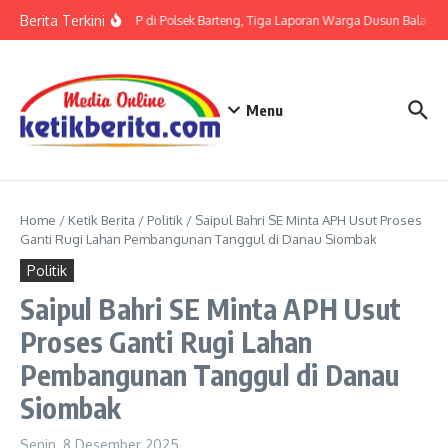
Lewati ke konten
Berita Terkini
Terkait LP di Polsek Barteng, Tiga Laporan Warga Dusun Balaka di
Menu
Home
/
Ketik Berita
/
Politik
/
Saipul Bahri SE Minta APH Usut Proses
Ganti Rugi Lahan Pembangunan Tanggul di Danau Siombak
Politik
Saipul Bahri SE Minta APH Usut
Proses Ganti Rugi Lahan
Pembangunan Tanggul di Danau
Siombak
Senin, 8 Desember 2025