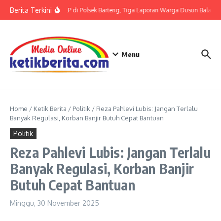
Lewati ke konten
Berita Terkini
Terkait LP di Polsek Barteng, Tiga Laporan Warga Dusun Balaka di
Menu
Home
/
Ketik Berita
/
Politik
/
Reza Pahlevi Lubis: Jangan Terlalu
Banyak Regulasi, Korban Banjir Butuh Cepat Bantuan
Politik
Reza Pahlevi Lubis: Jangan Terlalu
Banyak Regulasi, Korban Banjir
Butuh Cepat Bantuan
Minggu, 30 November 2025