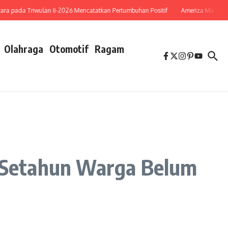
a Triwulan II-2026 Mencatatkan Pertumbuhan Positif
Ameriza Ma’ruf Moesa : 
Olahraga
Otomotif
Ragam
 Setahun Warga Belum