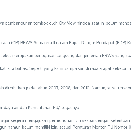
a pembangunan tembok oleh City View hingga saat ini belum mengan
haraan (OP) BBWS Sumatera II dalam Rapat Dengar Pendapat (RDP) Ko
sebut merupakan penugasan langsung dari pimpinan BBWS yang saat i
kali kita bahas. Seperti yang kami sampaikan di rapat-rapat sebelum
h diterbitkan pada tahun 2007, 2008, dan 2010. Namun, surat tersebu
r daya air dari Kementerian PU,” tegasnya.
 agar segera mengajukan permohonan izin sesuai dengan ketentuan 
un namun belum memiliki izin, sesuai Peraturan Menteri PU Nomor 0