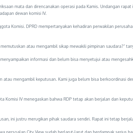
ksaan mata dan direncanakan operasi pada Kamis. Undangan rapat ini 
hadapan dewan komisi IV.
ggota Komisi. DPRD mempertanyakan kehadiran perwakilan perusaha
isa memutuskan atau mengambil sikap mewakili pimpinan saudara?” tan
t menyampaikan informasi dan belum bisa menyetujui atau mengesah
an atau mengambil keputusan. Kami juga belum bisa berkoordinasi de
ggota Komisi IV menegaskan bahwa RDP tetap akan berjalan dan keput
an, ini justru merugikan pihak saudara sendiri. Rapat ini tetap berja
 persoalan City View sudah berlarut-larut dan berdampak serius bag