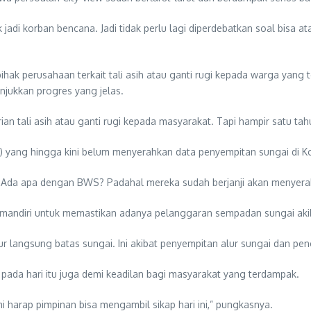
adi korban bencana. Jadi tidak perlu lagi diperdebatkan soal bisa ata
ak perusahaan terkait tali asih atau ganti rugi kepada warga yan
unjukkan progres yang jelas.
 tali asih atau ganti rugi kepada masyarakat. Tapi hampir satu tahu
S) yang hingga kini belum menyerahkan data penyempitan sungai di K
 Ada apa dengan BWS? Padahal mereka sudah berjanji akan menyerahk
 mandiri untuk memastikan adanya pelanggaran sempadan sungai ak
 langsung batas sungai. Ini akibat penyempitan alur sungai dan peng
pada hari itu juga demi keadilan bagi masyarakat yang terdampak.
i harap pimpinan bisa mengambil sikap hari ini,” pungkasnya.