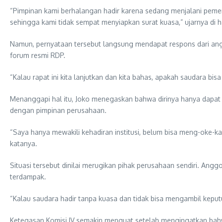
“Pimpinan kami berhalangan hadir karena sedang menjalani pemeri
sehingga kami tidak sempat menyiapkan surat kuasa,” ujarnya di 
Namun, pernyataan tersebut langsung mendapat respons dari an
forum resmi RDP.
“Kalau rapat ini kita lanjutkan dan kita bahas, apakah saudara b
Menanggapi hal itu, Joko menegaskan bahwa dirinya hanya dapa
dengan pimpinan perusahaan.
“Saya hanya mewakili kehadiran institusi, belum bisa meng-oke-k
katanya.
Situasi tersebut dinilai merugikan pihak perusahaan sendiri. An
terdampak.
“Kalau saudara hadir tanpa kuasa dan tidak bisa mengambil keputus
Ketegasan Komisi IV semakin menguat setelah mengingatkan bahwa