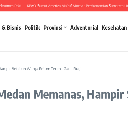
n Polri
KPwBI Sumut Ameriza Ma’ruf Moesa : Perekonomian Sumatera Utara pad
 & Bisnis
Politik
Provinsi
Adventorial
Kesehatan
ampir Setahun Warga Belum Terima Ganti Rugi
 Medan Memanas, Hampir