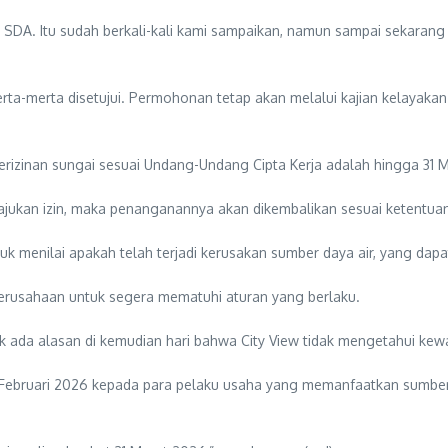
IP SDA. Itu sudah berkali-kali kami sampaikan, namun sampai sekarang 
a-merta disetujui. Permohonan tetap akan melalui kajian kelayakan 
rizinan sungai sesuai Undang-Undang Cipta Kerja adalah hingga 31 
gajukan izin, maka penanganannya akan dikembalikan sesuai ketentu
k menilai apakah telah terjadi kerusakan sumber daya air, yang dapa
rusahaan untuk segera mematuhi aturan yang berlaku.
ada alasan di kemudian hari bahwa City View tidak mengetahui kewaji
a Februari 2026 kepada para pelaku usaha yang memanfaatkan sumber 