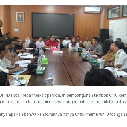
DPRD Kota Medan terkait persoalan pembangunan tembok CPIU kembal
sa dan mengaku tidak memiliki kewenangan untuk mengambil keputus
menyampaikan bahwa kehadirannya hanya untuk memenuhi undangan r