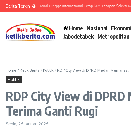
Lewati ke konten
Berita Terkini
rtifikat Prestasi Nasional Hingga Internasional Tetap Ikuti Tahapan Seleksi Rekrutme
Home
Nasional
Ekonomi
Jabodetabek
Metropolitan
Home
/
Ketik Berita
/
Politik
/
RDP City View di DPRD Medan Memanas, H
Politik
RDP City View di DPRD
Terima Ganti Rugi
Senin, 26 Januari 2026