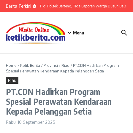
Lewati ke konten
Berita Terkini
Terkait LP di Polsek Barteng, Tiga Laporan Warga Dusun Balaka di
Menu
Home
/
Ketik Berita
/
Provinsi
/
Riau
/
PT.CDN Hadirkan Program
Spesial Perawatan Kendaraan Kepada Pelanggan Setia
Riau
PT.CDN Hadirkan Program
Spesial Perawatan Kendaraan
Kepada Pelanggan Setia
Rabu, 10 September 2025