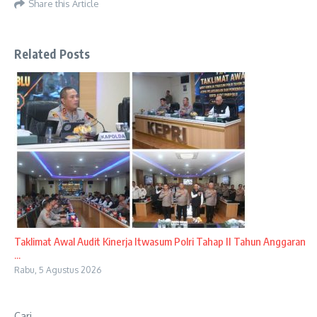
Share this Article
Related Posts
Taklimat Awal Audit Kinerja Itwasum Polri Tahap II Tahun Anggaran
...
Rabu, 5 Agustus 2026
Cari