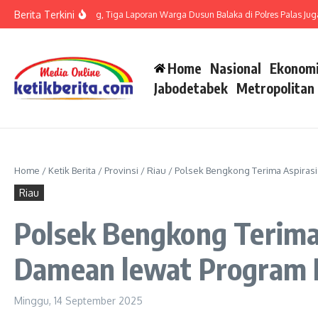
Lewati ke konten
Berita Terkini
t LP di Polsek Barteng, Tiga Laporan Warga Dusun Balaka di Polres Palas Juga Har
Home
Nasional
Ekonomi
Jabodetabek
Metropolitan
Home
/
Ketik Berita
/
Provinsi
/
Riau
/
Polsek Bengkong Terima Aspirasi
Riau
Polsek Bengkong Terima 
Damean lewat Program 
Minggu, 14 September 2025