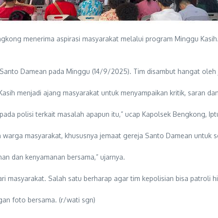
engkong menerima aspirasi masyarakat melalui program Minggu Kasih
k Santo Damean pada Minggu (14/9/2025). Tim disambut hangat oleh 
Kasih menjadi ajang masyarakat untuk menyampaikan kritik, saran dan 
pada polisi terkait masalah apapun itu,” ucap Kapolsek Bengkong, Iptu
 warga masyarakat, khususnya jemaat gereja Santo Damean untuk sel
nan dan kenyamanan bersama,” ujarnya.
i masyarakat. Salah satu berharap agar tim kepolisian bisa patroli
gan foto bersama. (r/wati sgn)