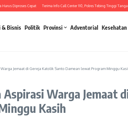
us Diproses Cepat
Terima Info Call Center 110, Polres Tebing Tinggi Tangani La
 & Bisnis
Politik
Provinsi
Adventorial
Kesehatan
 Warga Jemaat di Gereja Katolik Santo Damean lewat Program Minggu Kasi
Aspirasi Warga Jemaat di
Minggu Kasih