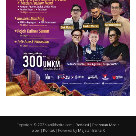
Copyright © 2026 ketikberita.com |
Redaksi
|
Pedoman Media
Siber
|
Kontak
| Powered by
Majalah Berita X