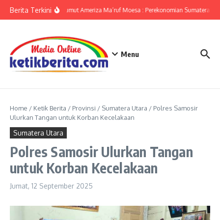
Lewati ke konten
Berita Terkini
KPwBI Sumut Ameriza Ma’ruf Moesa : Perekonomian Sumatera Utar
Menu
Home
/
Ketik Berita
/
Provinsi
/
Sumatera Utara
/
Polres Samosir
Ulurkan Tangan untuk Korban Kecelakaan
Sumatera Utara
Polres Samosir Ulurkan Tangan
untuk Korban Kecelakaan
Jumat, 12 September 2025