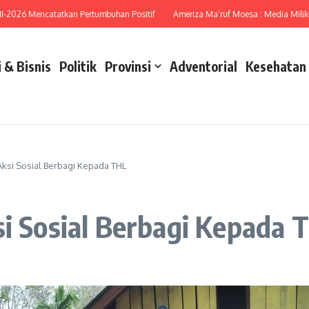
26 Mencatatkan Pertumbuhan Positif
Ameriza Ma’ruf Moesa : Media Miliki Pera
 & Bisnis
Politik
Provinsi
Adventorial
Kesehatan
Aksi Sosial Berbagi Kepada THL
si Sosial Berbagi Kepada 