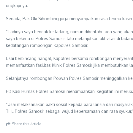
ungkapnya.
Senada, Pak Oki Sihombing juga menyampaikan rasa terima kasih a
“Tadinya saya hendak ke ladang, namun diberitahu ada yang akan 
saya bekerja di Polres Samosir, lalu melanjutkan aktivitas di lad
kedatangan rombongan Kapolres Samosir.
Usai berbincang hangat, Kapolres bersama rombongan menyerahka
memanfaatkan fasilitas Klinik Polres Samosir jika membutuhkan l
Selanjutnya rombongan Polwan Polres Samosir meninggalkan ked
Plt Kasi Humas Polres Samosir menambahkan, kegiatan ini merupa
“Usai melaksanakan bakti sosial kepada para lansia dan masyarak
THL Polres Samosir sebagai wujud kebersamaan dan rasa syukur,”
Share this Article