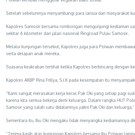
Setelah sebelumnya menyambangi para lansia dan masyarakat kura
Kapolres Samosir bersama rombongan mengunjungi kediaman salah 
sekitar 6 kilometer dari jalan nasional Ringroad Pulau Samosir.
Melalui kunjungan tersebut, Kapolres juga para Polwan membawa 
serta delapan anak mereka.
Suasana keakraban terlihat ketika Kapolres berbincang dengan k
Kapolres AKBP Rina Frillya, S.I.K pada kesempatan itu menyampaik
“Kami sangat merasakan kerja keras Pak Oki yang setiap pagi sud
karena kita semua bekerja demi keluarga. Dalam rangka HUT Polw
Samosir yang salah satu didalamnya yakni Pak Oki dan keluarga,”
Sementara itu, Ibu Oki mengaku tidak menyangka kediamannya dik
“Terima kasih atas kunjungan Kapolres bersama Ibu Polwan lainny