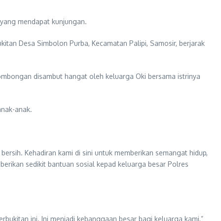
r yang mendapat kunjungan.
itan Desa Simbolon Purba, Kecamatan Palipi, Samosir, berjarak
rombongan disambut hangat oleh keluarga Oki bersama istrinya
anak-anak.
bersih. Kehadiran kami di sini untuk memberikan semangat hidup,
rikan sedikit bantuan sosial kepad keluarga besar Polres
bukitan ini. Ini menjadi kebanggaan besar bagi keluarga kami,”