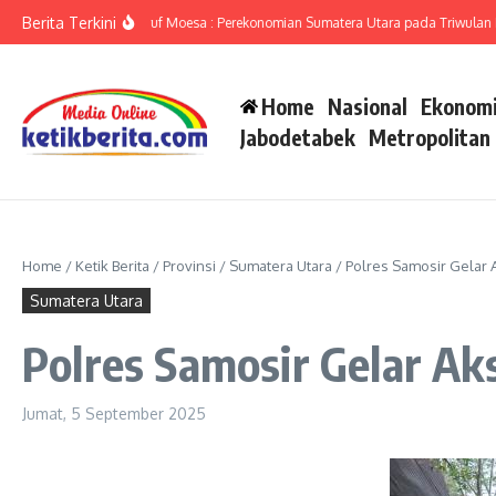
Lewati ke konten
Berita Terkini
umut Ameriza Ma’ruf Moesa : Perekonomian Sumatera Utara pada Triwulan II-20
Home
Nasional
Ekonomi
Jabodetabek
Metropolitan
Home
/
Ketik Berita
/
Provinsi
/
Sumatera Utara
/
Polres Samosir Gelar 
Sumatera Utara
Polres Samosir Gelar Ak
Jumat, 5 September 2025