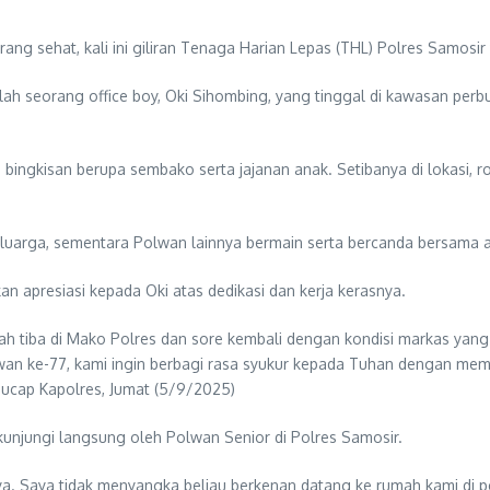
ng sehat, kali ini giliran Tenaga Harian Lepas (THL) Polres Samosi
seorang office boy, Oki Sihombing, yang tinggal di kawasan perbuk
bingkisan berupa sembako serta jajanan anak. Setibanya di lokasi, 
eluarga, sementara Polwan lainnya bermain serta bercanda bersama 
an apresiasi kepada Oki atas dedikasi dan kerja kerasnya.
ah tiba di Mako Polres dan sore kembali dengan kondisi markas yang 
an ke-77, kami ingin berbagi rasa syukur kepada Tuhan dengan membe
 ucap Kapolres, Jumat (5/9/2025)
unjungi langsung oleh Polwan Senior di Polres Samosir.
a. Saya tidak menyangka beliau berkenan datang ke rumah kami di per