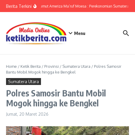
Lewati ke konten
Berita Terkini
KPwBI Sumut Ameriza Ma’ruf Moesa : Perekonomian Sumatera Utar
Menu
Home
/
Ketik Berita
/
Provinsi
/
Sumatera Utara
/
Polres Samosir
Bantu Mobil Mogok hingga ke Bengkel
Sumatera Utara
Polres Samosir Bantu Mobil
Mogok hingga ke Bengkel
Jumat, 20 Maret 2026