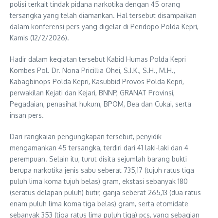
polisi terkait tindak pidana narkotika dengan 45 orang
tersangka yang telah diamankan. Hal tersebut disampaikan
dalam konferensi pers yang digelar di Pendopo Polda Kepri,
Kamis (12/2/2026).
Hadir dalam kegiatan tersebut Kabid Humas Polda Kepri
Kombes Pol. Dr. Nona Pricillia Ohei, S.I.K., S.H., M.H.,
Kabagbinops Polda Kepri, Kasubbid Provos Polda Kepri,
perwakilan Kejati dan Kejari, BNNP, GRANAT Provinsi,
Pegadaian, penasihat hukum, BPOM, Bea dan Cukai, serta
insan pers.
Dari rangkaian pengungkapan tersebut, penyidik
mengamankan 45 tersangka, terdiri dari 41 laki-laki dan 4
perempuan. Selain itu, turut disita sejumlah barang bukti
berupa narkotika jenis sabu seberat 735,17 (tujuh ratus tiga
puluh lima koma tujuh belas) gram, ekstasi sebanyak 180
(seratus delapan puluh) butir, ganja seberat 265,13 (dua ratus
enam puluh lima koma tiga belas) gram, serta etomidate
sebanyak 353 (tiga ratus lima puluh tiga) pcs, yang sebagian