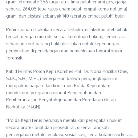
gram, etomidate 356 (tiga ratus lima puluh enam) pcs, ganja
seberat 264,05 (dua ratus enam puluh empat koma nol lima)
gram, dan ekstasi sebanyak 140 (seratus empat puluh) butir.
Pemusnahan dilakukan secara terbuka, disaksikan oleh pihak
terkait, dengan metode sesuai ketentuan hukum, sementara
sebagian kecil barang bukti disisihkan untuk kepentingan
pembuktian di persidangan dan pemeriksaan laboratorium
forensik.
Kabid Humas Polda Kepri Kombes Pol. Dr. Nona Pricillia Ohei,
S.I.K., S.H., M.H., menegaskan bahwa pengungkapan ini
merupakan bagian dari komitmen Polda Kepri dalam
mendukung program nasional Pencegahan dan
Pemberantasan Penyalahgunaan dan Peredaran Gelap
Narkotika (P4GN).
“Polda Kepri terus berupaya melakukan penegakan hukum
secara profesional dan prosedural, disertai langkah
pencegahan melalui edukasi, sosialisasi, serta kolaborasi lintas