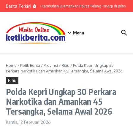
Lewati ke konten
Berita Terkini
Residivis Kambuhan Diamankan Polres Tebing Tinggi di Jalan Tham
Menu
Home
/
Ketik Berita
/
Provinsi
/
Riau
/
Polda Kepri Ungkap 30
Perkara Narkotika dan Amankan 45 Tersangka, Selama Awal 2026
Riau
Polda Kepri Ungkap 30 Perkara
Narkotika dan Amankan 45
Tersangka, Selama Awal 2026
Kamis, 12 Februari 2026