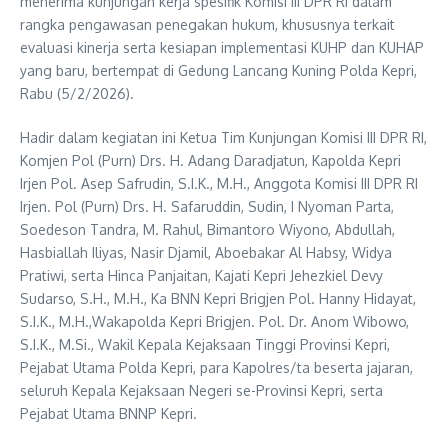
menerima kunjungan kerja spesifik Komisi III DPR RI dalam
rangka pengawasan penegakan hukum, khususnya terkait
evaluasi kinerja serta kesiapan implementasi KUHP dan KUHAP
yang baru, bertempat di Gedung Lancang Kuning Polda Kepri,
Rabu (5/2/2026).
Hadir dalam kegiatan ini Ketua Tim Kunjungan Komisi III DPR RI,
Komjen Pol (Purn) Drs. H. Adang Daradjatun, Kapolda Kepri
Irjen Pol. Asep Safrudin, S.I.K., M.H., Anggota Komisi III DPR RI
Irjen. Pol (Purn) Drs. H. Safaruddin, Sudin, I Nyoman Parta,
Soedeson Tandra, M. Rahul, Bimantoro Wiyono, Abdullah,
Hasbiallah Iliyas, Nasir Djamil, Aboebakar Al Habsy, Widya
Pratiwi, serta Hinca Panjaitan, Kajati Kepri Jehezkiel Devy
Sudarso, S.H., M.H., Ka BNN Kepri Brigjen Pol. Hanny Hidayat,
S.I.K., M.H.,Wakapolda Kepri Brigjen. Pol. Dr. Anom Wibowo,
S.I.K., M.Si., Wakil Kepala Kejaksaan Tinggi Provinsi Kepri,
Pejabat Utama Polda Kepri, para Kapolres/ta beserta jajaran,
seluruh Kepala Kejaksaan Negeri se-Provinsi Kepri, serta
Pejabat Utama BNNP Kepri.