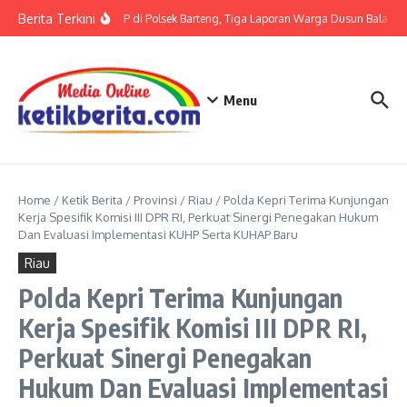
Lewati ke konten
Berita Terkini
Terkait LP di Polsek Barteng, Tiga Laporan Warga Dusun Balaka di
Menu
Home
/
Ketik Berita
/
Provinsi
/
Riau
/
Polda Kepri Terima Kunjungan
Kerja Spesifik Komisi III DPR RI, Perkuat Sinergi Penegakan Hukum
Dan Evaluasi Implementasi KUHP Serta KUHAP Baru
Riau
Polda Kepri Terima Kunjungan
Kerja Spesifik Komisi III DPR RI,
Perkuat Sinergi Penegakan
Hukum Dan Evaluasi Implementasi