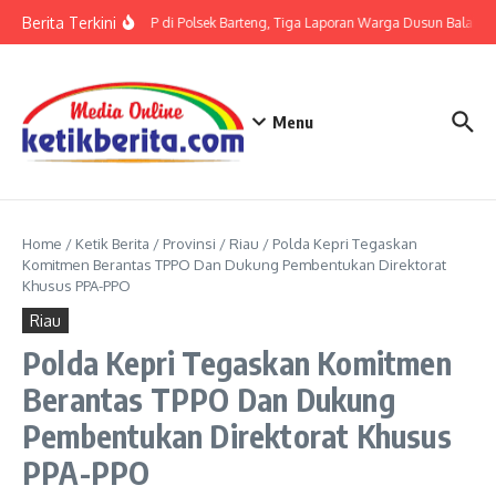
Lewati ke konten
Berita Terkini
Terkait LP di Polsek Barteng, Tiga Laporan Warga Dusun Balaka di
Menu
Home
/
Ketik Berita
/
Provinsi
/
Riau
/
Polda Kepri Tegaskan
Komitmen Berantas TPPO Dan Dukung Pembentukan Direktorat
Khusus PPA-PPO
Riau
Polda Kepri Tegaskan Komitmen
Berantas TPPO Dan Dukung
Pembentukan Direktorat Khusus
PPA-PPO