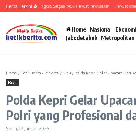
Lewati ke konten
Berita Terkini
an Penipuan Meningkat, Satgas PASTI Perkuat Penindakan
Perkuat Kinerja Or
Home
Nasional
Ekonomi
Jabodetabek
Metropolitan
Home
/
Ketik Berita
/
Provinsi
/
Riau
/
Polda Kepri Gelar Upacara Hari K
Riau
Polda Kepri Gelar Upac
Polri yang Profesional d
Senin, 19 Januari 2026