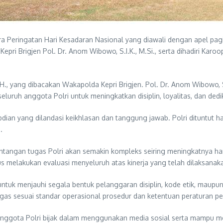
 Peringatan Hari Kesadaran Nasional yang diawali dengan apel pagi
ri Brigjen Pol. Dr. Anom Wibowo, S.I.K., M.Si., serta dihadiri Karoop
M.H., yang dibacakan Wakapolda Kepri Brigjen. Pol. Dr. Anom Wibowo,
eluruh anggota Polri untuk meningkatkan disiplin, loyalitas, dan ded
dian yang dilandasi keikhlasan dan tanggung jawab. Polri dituntut 
.
ngan tugas Polri akan semakin kompleks seiring meningkatnya harap
erus melakukan evaluasi menyeluruh atas kinerja yang telah dilaksan
untuk menjauhi segala bentuk pelanggaran disiplin, kode etik, maup
 tugas sesuai standar operasional prosedur dan ketentuan peraturan
anggota Polri bijak dalam menggunakan media sosial serta mampu me