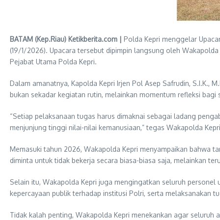
BATAM (Kep.Riau) Ketikberita.com |
Polda Kepri menggelar Upacara
(19/1/2026). Upacara tersebut dipimpin langsung oleh Wakapolda Kep
Pejabat Utama Polda Kepri.
Dalam amanatnya, Kapolda Kepri Irjen Pol Asep Safrudin, S.I.K., 
bukan sekadar kegiatan rutin, melainkan momentum refleksi bagi s
“Setiap pelaksanaan tugas harus dimaknai sebagai ladang pengab
menjunjung tinggi nilai-nilai kemanusiaan,” tegas Wakapolda Kepri
Memasuki tahun 2026, Wakapolda Kepri menyampaikan bahwa tanta
diminta untuk tidak bekerja secara biasa-biasa saja, melainkan t
Selain itu, Wakapolda Kepri juga mengingatkan seluruh personel 
kepercayaan publik terhadap institusi Polri, serta melaksanakan
Tidak kalah penting, Wakapolda Kepri menekankan agar seluruh 