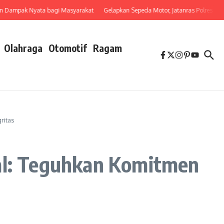
pak Nyata bagi Masyarakat
Gelapkan Sepeda Motor, Jatanras Polres Tebing
Olahraga
Otomotif
Ragam
ritas
nal: Teguhkan Komitmen