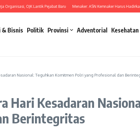
ganisasi, OJK Lantik Pejabat Baru
Menaker: ASN Kemnaker Harus Hadirkan Dam
 & Bisnis
Politik
Provinsi
Adventorial
Kesehatan
esadaran Nasional: Teguhkan Komitmen Polri yang Profesional dan Berinteg
ara Hari Kesadaran Nasio
an Berintegritas