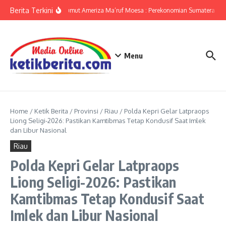
Lewati ke konten
Berita Terkini
KPwBI Sumut Ameriza Ma’ruf Moesa : Perekonomian Sumatera Utar
Menu
Home
/
Ketik Berita
/
Provinsi
/
Riau
/
Polda Kepri Gelar Latpraops
Liong Seligi-2026: Pastikan Kamtibmas Tetap Kondusif Saat Imlek
dan Libur Nasional
Riau
Polda Kepri Gelar Latpraops
Liong Seligi-2026: Pastikan
Kamtibmas Tetap Kondusif Saat
Imlek dan Libur Nasional