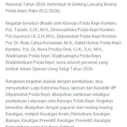
Nasional Tahun 2026, bertempat di Gedung Lancang Kuning
Polda Kepri, Rabu (11/2/2026).
Kegiatan tersebut dihadiri oleh Karoops Polda Kepri Kombes.
Pol. Taswin, S.I.K., M.H., Dirresnarkoba Polda Kepri Kombes.
Pol.Suyono,S.I.K.,S.H.,M.H., Dirpamobvit Polda Kepri Kombes
Pol. Dr. Rudy Cahya Kurniawan, M.Si., Kabid Humas Polda Kepri
Kombes. Pol. Dr. Nona Pricillia Ohei, S.I.K., S.H., M.H.,
Wadirlantas Polda Kepri, Wadirsamapta Polda Kepri,
Wadirintelkam Polda Kepri, serta seluruh personel yang
terlibat dalam Operasi Liong Seligi Tahun 2026.
Rangkaian kegiatan diawali dengan pembukaan, doa,
menyanyikan Lagu Indonesia Raya, laporan dari Kasubdit VIP
Ditpamobvit Polda Kepri, dilanjutkan sambutan sekaligus
pembukaan Latpraops oleh Karoops Polda Kepri. Kegiatan
kemudian dilanjutkan dengan paparan dari masing-masing
Kasatgas, meliputi Kasatgas Analis Ditintelkam, Kasatgas
Banops, Kasatgas Preemtif, Kasatgas Preventif, Kasatgas
Kamseltibcar, serta Kasatgas Gakkum.