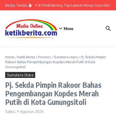
Lewati ke konten
Berita Terkini
Terkait LP di Polsek Barteng, Tiga Laporan Warga Dusun Balaka di
Menu
Home
/
Ketik Berita
/
Provinsi
/
Sumatera Utara
/
Pj. Sekda Pimpin
Rakoor Bahas Pengembangan Kopdes Merah Putih di Kota
Gunungsitoli
Sumatera Utara
Pj. Sekda Pimpin Rakoor Bahas
Pengembangan Kopdes Merah
Putih di Kota Gunungsitoli
Sabtu, 9 Agustus 2025