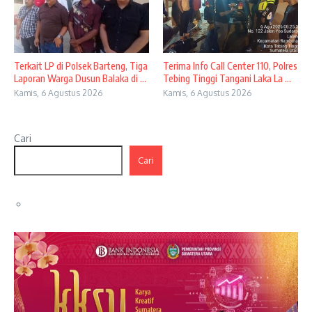
Terkait LP di Polsek Barteng, Tiga
Terima Info Call Center 110, Polres
Laporan Warga Dusun Balaka di ...
Tebing Tinggi Tangani Laka La ...
Kamis, 6 Agustus 2026
Kamis, 6 Agustus 2026
Cari
Cari