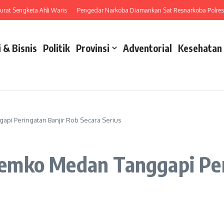
ngketa Ahli Waris
Pengedar Narkoba Diamankan Sat Resnarkoba Polres Tebing 
 & Bisnis
Politik
Provinsi
Adventorial
Kesehatan
pi Peringatan Banjir Rob Secara Serius
emko Medan Tanggapi Per