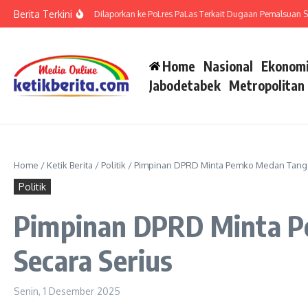
Lewati ke konten
Berita Terkini
g dan Ahli Waris Dilaporkan ke PoLres PaLas Terkait Dugaan Pemalsuan Surat Se
Home
Nasional
Ekonomi
Jabodetabek
Metropolitan
Home
/
Ketik Berita
/
Politik
/
Pimpinan DPRD Minta Pemko Medan Tangga
Politik
Pimpinan DPRD Minta P
Secara Serius
Senin, 1 Desember 2025